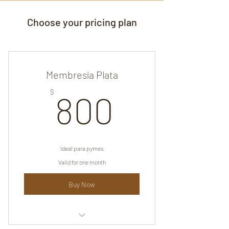
Choose your pricing plan
Membresía Plata
800$
$
800
Ideal para pymes
Valid for one month
Buy Now