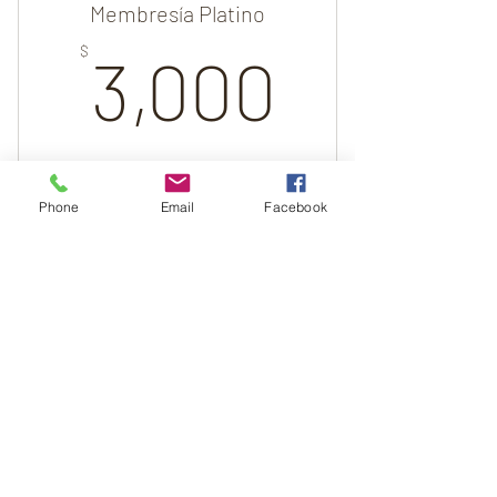
Membresía Platino
3,000
$
3,000
Jingle comercial grandes empresas
Valid for 3 months
Phone
Email
Facebook
Buy Now
Jingle original de piano de gran calidad
de audio acústico
Mentorización simple
150$
$