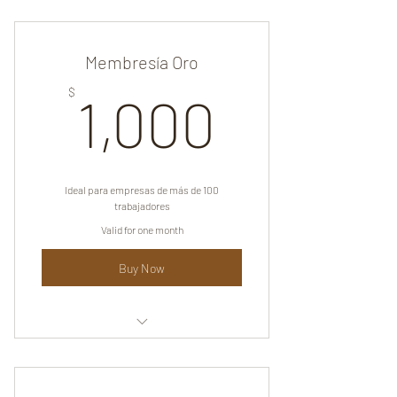
composición y creación original de un
jingle de música
Membresía Oro
1,000$
$
1,000
Ideal para empresas de más de 100
trabajadores
Valid for one month
Buy Now
Jingle original de música de piano
analizada y enfocada